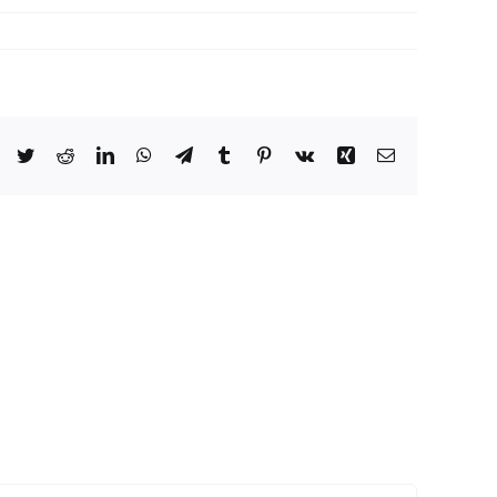
Facebook
Twitter
Reddit
LinkedIn
WhatsApp
Telegram
Tumblr
Pinterest
Vk
Xing
Correo
electrónico