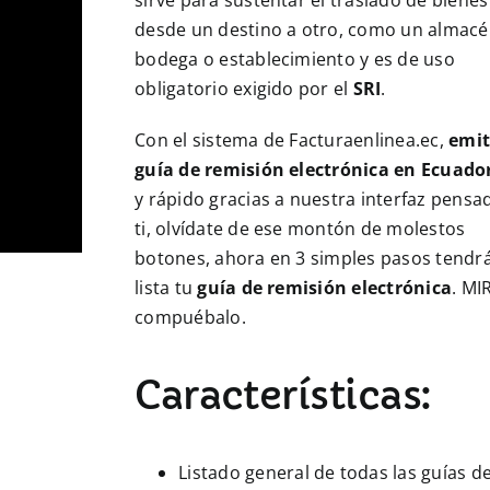
sirve para sustentar el traslado de bienes
desde un destino a otro, como un almacé
bodega o establecimiento y es de uso
obligatorio exigido por el
SRI
.
Con el sistema de Facturaenlinea.ec,
emit
guía de remisión electrónica en Ecuado
y rápido gracias a nuestra interfaz pensa
ti, olvídate de ese montón de molestos
botones, ahora en 3 simples pasos tendr
lista tu
guía de remisión electrónica
. MI
compuébalo.
Características:
Listado general de todas las guías d