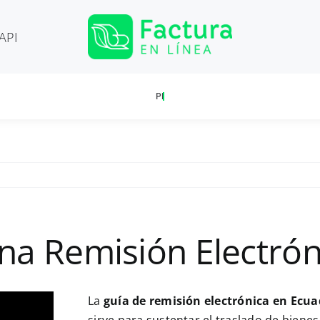
API
a Remisión Electrón
La
guía de remisión electrónica en Ecua