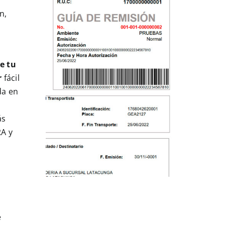
n,
e tu
r
fácil
da en
ás
RA y
e