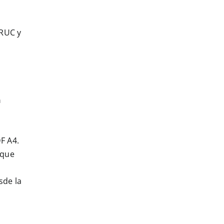
 RUC y
n
F A4.
 que
sde la