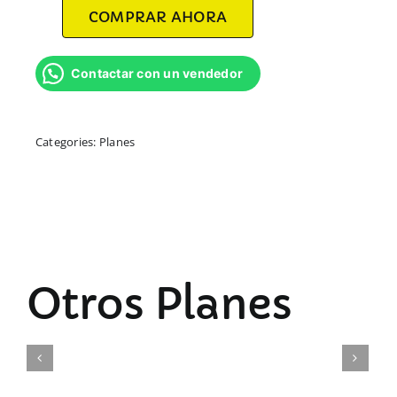
COMPRAR AHORA
Contactar con un vendedor
Categories:
Planes
Otros Planes
Detalles
Detalles
Detalles
Plan
Plan
Plan
Económico
Emprendedor
Infinity