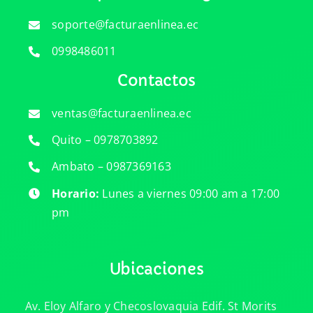
soporte@facturaenlinea.ec
0998486011
Contactos
ventas@facturaenlinea.ec
Quito – 0978703892
Ambato – 0987369163
Horario:
Lunes a viernes 09:00 am a 17:00
pm
Ubicaciones
Av. Eloy Alfaro y Checoslovaquia Edif. St Morits