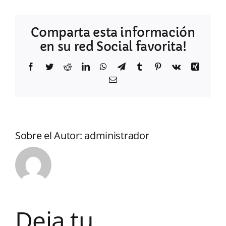
Comparta esta información
en su red Social favorita!
Facebook
Twitter
Reddit
LinkedIn
WhatsApp
Telegram
Tumblr
Pinterest
Vk
Xing
Correo
electrónico
Sobre el Autor:
administrador
Deja tu