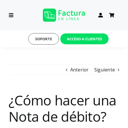
Saltar
al
Toggle
contenido
Navigation
INICIO
SOPORTE
ACCESO A CLIENTES
MÓDULOS
Anterior
Siguiente
PLANES
API
¿Cómo hacer una
Nota de débito?